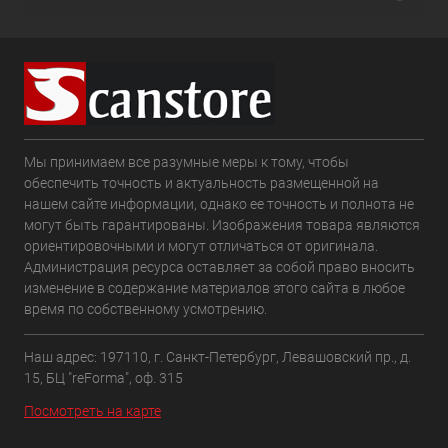
Мы принимаем все разумные меры к тому, чтобы
обеспечить точность и актуальность размещенной на
нашем сайте информации, однако ее точность и полнота не
могут быть гарантированы. Изображения товара являются
ориентировочными и могут отличаться от оригинала.
Администрация ресурса оставляет за собой право вносить
изменение в содержание материалов этого сайта в любое
время по собственному усмотрению.
Наш адрес: 197110, г. Санкт-Петербург, Левашовский пр., д.
15, БЦ "reForma", оф. 315
Посмотреть на карте